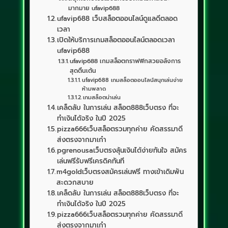
มากมาย ufavip688
ufavip688 เว็บสล็อตออนไลน์ดูแลดีตลอด
เวลา
เปิดให้บริการเกมสล็อตออนไลน์ตลอดเวลา
ufavip688
ufavip688 เกมสล็อตกราฟฟิกสวยอลังการ
สุดตื่นเต้น
ufavip688 เกมสล็อตออนไลน์สนุกเล่นง่าย
ห้ามพลาด
เกมสล็อตน่าเล่น
เคล็ดลับ ในการเล่น สล็อต888เว็บตรง ที่จะ
ทำเงินได้จริง ในปี 2025
pizza666เว็บสล็อตรวมทุกค่าย คัดสรรมาดี
ส่งตรงจากมาเก๋า
pgrenousaเว็บตรงลุ้นเงินได้ง่ายทันใจ สมัคร
เล่นฟรีรับฟรีเครดิคทันที
m4goldเว็บตรงสมัครเล่นฟรี ทางเข้าเดิมพัน
สะดวกสบาย
เคล็ดลับ ในการเล่น สล็อต888เว็บตรง ที่จะ
ทำเงินได้จริง ในปี 2025
pizza666เว็บสล็อตรวมทุกค่าย คัดสรรมาดี
ส่งตรงจากมาเก๋า