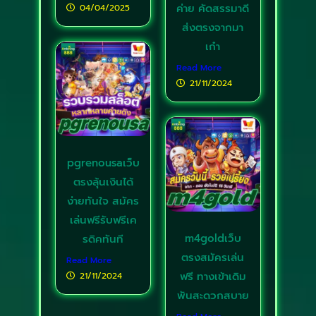
ค่าย คัดสรรมาดี
04/04/2025
ส่งตรงจากมา
เก๋า
Read More
21/11/2024
pgrenousaเว็บ
ตรงลุ้นเงินได้
ง่ายทันใจ สมัคร
เล่นฟรีรับฟรีเค
m4goldเว็บ
รดิคทันที
ตรงสมัครเล่น
Read More
ฟรี ทางเข้าเดิม
21/11/2024
พันสะดวกสบาย