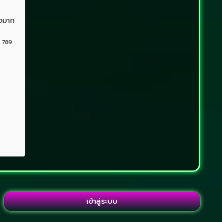
างมาก
s 789
เข้าสู่ระบบ