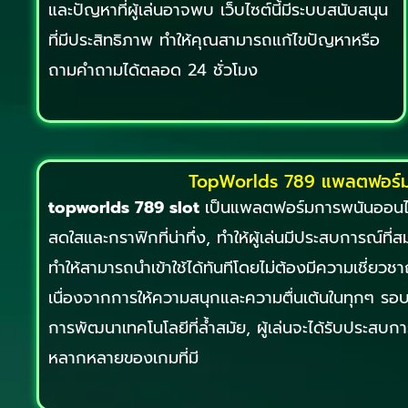
และปัญหาที่ผู้เล่นอาจพบ เว็บไซต์นี้มีระบบสนับสนุน
ที่มีประสิทธิภาพ ทำให้คุณสามารถแก้ไขปัญหาหรือ
ถามคำถามได้ตลอด 24 ชั่วโมง
TopWorlds 789 แพลตฟอร์มเก
topworlds 789 slot
เป็นแพลตฟอร์มการพนันออนไลน์ท
สดใสและกราฟิกที่น่าทึ่ง, ทำให้ผู้เล่นมีประสบการณ์ที่ส
ทำให้สามารถนำเข้าใช้ได้ทันทีโดยไม่ต้องมีความเชี่
เนื่องจากการให้ความสนุกและความตื่นเต้นในทุกๆ รอ
การพัฒนาเทคโนโลยีที่ล้ำสมัย, ผู้เล่นจะได้รับประสบก
หลากหลายของเกมที่มี