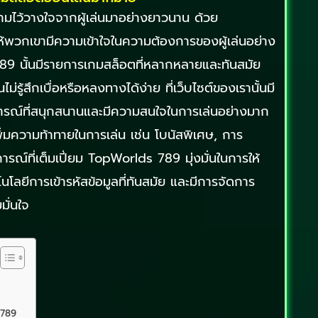
บความไว้วางใจจากผู้เล่นมาอย่างยาวนาน ด้วย
พวกเขามีความเข้าใจในความต้องการของผู้เล่นอย่าง
9 นั้นมีรายการเกมสล็อตที่หลากหลายและทันสมัย
ไม่รู้สึกเบื่อหรือหลงทางได้ง่าย ที่เว็บไซต์ของเรานั้นมี
บการณ์ที่สนุกสนานและมีความสนใจในการเล่นอย่างมาก
เพิ่มความท้าทายในการเล่น เช่น โบนัสพิเศษ, การ
บการณ์ที่เต็มเปี่ยม TopWorlds 789 มุ่งมั่นในการให้
นโลยีการเข้ารหัสข้อมูลที่ทันสมัย และมีการจัดการ
มั่นใจ
 789