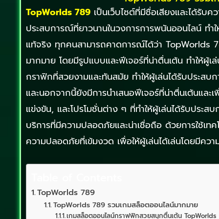
TopWorlds 789
เป็นเว็บไซต์ที่มีชื่อเสียงและได้รั
ประสบการณ์ที่ยาวนานในวงการการพนันออนไลน์ ทำให้
แท้จริง ทุกคนสามารถคาดการณ์ได้ว่า TopWorlds 78
มากมาย โดยมีรูปแบบและฟีเจอร์ที่น่าตื่นเต้น ทำให้ผู้เล่น
กราฟิกที่สวยงามและทันสมัย ทำให้ผู้เล่นได้รับประส
และนอกจากนี้ยังมีการนำเสนอฟีเจอร์ที่น่าตื่นเต้นและ
แข่งขัน, และโปรโมชั่นต่าง ๆ ที่ทำให้ผู้เล่นได้รับประส
บริการที่มีความปลอดภัยและน่าเชื่อถือ ด้วยการใช้เทคโ
ความปลอดภัยที่เข้มงวด เพื่อให้ผู้เล่นได้เล่นโดยมีความ
Table of Contents
TopWorlds 789
TopWorlds 789 รวมเกมสล็อตออนไลน์มากมาย
เกมสล็อตออนไลน์กราฟฟิกสวยสนุกตื่นเต้น TopWorlds