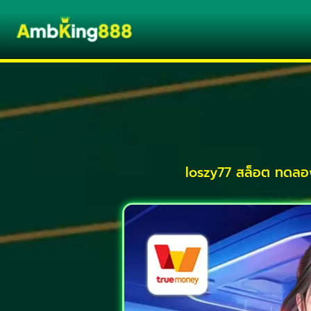
Skip
to
content
loszy77 สล็อต ทดลอ