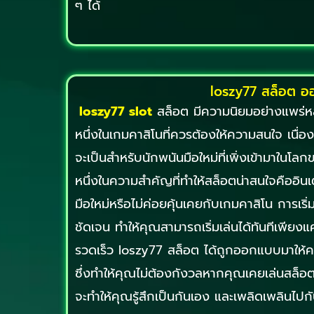
ๆ ได้
loszy77 สล็อต อ
loszy77 slot
สล็อต มีความนิยมอย่างแพร่หลายใน
หนึ่งในเกมคาสิโนที่ควรต้องให้ความสนใจ เนื่
จะเป็นสำหรับนักพนันมือใหม่ที่เพิ่งเข้ามาในโ
หนึ่งในความสำคัญที่ทำให้สล็อตน่าสนใจคืออินเต
มือใหม่หรือไม่ค่อยคุ้นเคยกับเกมคาสิโน การเริ
ชัดเจน ทำให้คุณสามารถเริ่มเล่นได้ทันทีเพียง
รวดเร็ว loszy77 สล็อต ได้ถูกออกแบบมาให้คล
ซึ่งทำให้คุณไม่ต้องกังวลหากคุณเคยเล่นสล็อ
จะทำให้คุณรู้สึกเป็นกันเอง และเพลิดเพลินไปก