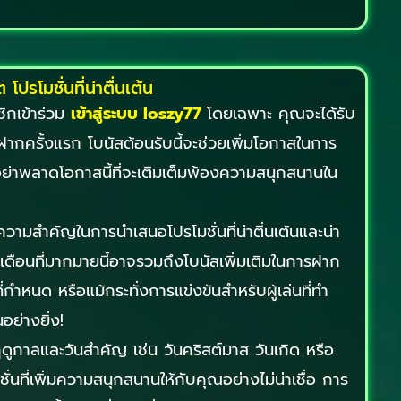
โปรโมชั่นที่น่าตื่นเต้น
ชิกเข้าร่วม
เข้าสู่ระบบ loszy77
โดยเฉพาะ คุณจะได้รับ
รฝากครั้งแรก โบนัสต้อนรับนี้จะช่วยเพิ่มโอกาสในการ
อย่าพลาดโอกาสนี้ที่จะเติมเต็มพ้องความสนุกสนานใน
ความสำคัญในการนำเสนอโปรโมชั่นที่น่าตื่นเต้นและน่า
ยเดือนที่มากมายนี้อาจรวมถึงโบนัสเพิ่มเติมในการฝาก
่กำหนด หรือแม้กระทั่งการแข่งขันสำหรับผู้เล่นที่ทำ
นอย่างยิ่ง!
ดูกาลและวันสำคัญ เช่น วันคริสต์มาส วันเกิด หรือ
ที่เพิ่มความสนุกสนานให้กับคุณอย่างไม่น่าเชื่อ การ