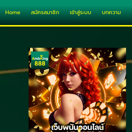
Home
สมัครสมาชิก
เข้าสู่ระบบ
บทความ