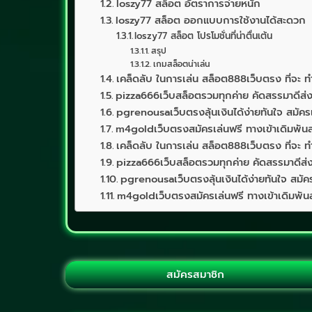
loszy77 สล็อต อัตราการจ่ายหนัก
loszy77 สล็อต ออกแบบการใช้งานได้สะดวก
loszy77 สล็อต โปรโมชั่นที่น่าตื่นเต้น
สรุป
เกมสล็อตน่าเล่น
เคล็ดลับ ในการเล่น สล็อต888เว็บตรง ที่จะ ท
pizza666เว็บสล็อตรวมทุกค่าย คัดสรรมาดีส่
pgrenousaเว็บตรงลุ้นเงินได้ง่ายทันใจ สมัครเ
m4goldเว็บตรงสมัครเล่นฟรี ทางเข้าเดิมพั
เคล็ดลับ ในการเล่น สล็อต888เว็บตรง ที่จะ ท
pizza666เว็บสล็อตรวมทุกค่าย คัดสรรมาดีส่
pgrenousaเว็บตรงลุ้นเงินได้ง่ายทันใจ สมัคร
m4goldเว็บตรงสมัครเล่นฟรี ทางเข้าเดิมพั
สมัครสมาชิก