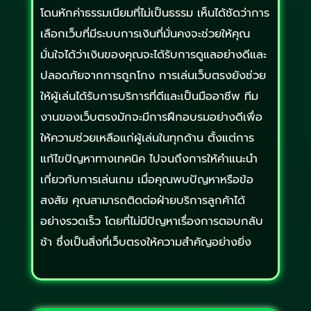
โดนหักค่าธรรมเนียมที่ไม่เป็นธรรม เห็นได้ชัดว่าการ
เลือกเว็บที่มีระบบการเงินที่มั่นคงจะช่วยให้คุณ
มั่นใจได้ว่าเงินของคุณจะได้รับการดูแลอย่างดีและ
ปลอดภัยจากการถูกโกง การเล่นเว็บตรงยังช่วย
ให้ผู้เล่นได้รับการบริการที่ดีและเป็นมืออาชีพ ทีม
งานของเว็บตรงมักจะมีการฝึกอบรมอย่างดีเพื่อ
ให้ความช่วยเหลือแก่ผู้เล่นในทุกด้าน ตั้งแต่การ
แก้ไขปัญหาทางเทคนิค ไปจนถึงการให้คำแนะนำ
เกี่ยวกับการเล่นเกม เมื่อคุณพบปัญหาหรือข้อ
สงสัย คุณสามารถติดต่อฝ่ายบริการลูกค้าได้
อย่างรวดเร็ว โดยที่ไม่มีปัญหาเรื่องการตอบกลับ
ช้า ซึ่งเป็นสิ่งที่เว็บตรงให้ความสำคัญอย่างยิ่ง