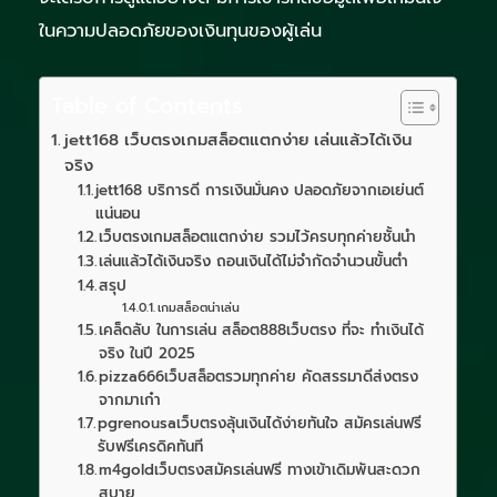
ในความปลอดภัยของเงินทุนของผู้เล่น
Table of Contents
jett168 เว็บตรงเกมสล็อตแตกง่าย เล่นแล้วได้เงิน
จริง
jett168 บริการดี การเงินมั่นคง ปลอดภัยจากเอเย่นต์
แน่นอน
เว็บตรงเกมสล็อตแตกง่าย รวมไว้ครบทุกค่ายชั้นนำ
เล่นแล้วได้เงินจริง ถอนเงินได้ไม่จำกัดจำนวนขั้นต่ำ
สรุป
เกมสล็อตน่าเล่น
เคล็ดลับ ในการเล่น สล็อต888เว็บตรง ที่จะ ทำเงินได้
จริง ในปี 2025
pizza666เว็บสล็อตรวมทุกค่าย คัดสรรมาดีส่งตรง
จากมาเก๋า
pgrenousaเว็บตรงลุ้นเงินได้ง่ายทันใจ สมัครเล่นฟรี
รับฟรีเครดิคทันที
m4goldเว็บตรงสมัครเล่นฟรี ทางเข้าเดิมพันสะดวก
สบาย