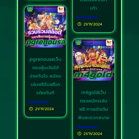
เก๋า
Read More
21/11/2024
pgrenousaเว็บ
ตรงลุ้นเงินได้
ง่ายทันใจ สมัคร
เล่นฟรีรับฟรีเค
m4goldเว็บ
รดิคทันที
ตรงสมัครเล่น
Read More
ฟรี ทางเข้าเดิม
21/11/2024
พันสะดวกสบาย
Read More
21/11/2024