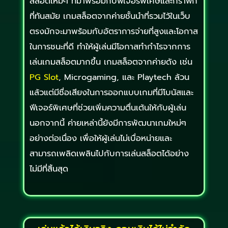
สล็อตใหม่ๆ ที่มาพร้อมกับฟีเจอร์พิเศษและกราฟิก
ที่ทันสมัย เกมสล็อตจากค่ายชั้นนำที่รวมไว้ในเว็บ
ตรงมักจะมาพร้อมกับอัตราการจ่ายที่สูงและโอกาส
ในการชนะที่ดี ทำให้ผู้เล่นมีโอกาสทำกำไรจากการ
เล่นเกมสล็อตมากขึ้น เกมสล็อตจากค่ายดัง เช่น
PG Slot
, Microgaming, และ Playtech ล้วน
แล้วแต่มีชื่อเสียงในการออกแบบเกมที่มีโบนัสและ
ฟีเจอร์พิเศษที่ช่วยเพิ่มความตื่นเต้นให้กับผู้เล่น
นอกจากนี้ ค่ายเหล่านี้ยังมีการพัฒนาเกมใหม่ๆ
อย่างต่อเนื่อง เพื่อให้ผู้เล่นไม่เบื่อหน่ายและ
สามารถเพลิดเพลินไปกับการเล่นสล็อตได้อย่าง
ไม่มีที่สิ้นสุด