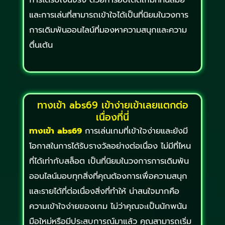
และการเล่นที่สามารถเข้าใจได้เป็นที่นิยมในวงการ
การเดิมพันออนไลน์ที่มองหาความสนุกและความ
ตื่นเต้น
ทางเข้า abs69 เข้าง่ายเข้าเลยแตกต่อ
เนื่องที่นี่
ทางเข้า abs69
การเล่นเกมที่เข้าใจง่ายและยังมี
โอกาสในการได้รับรางวัลอย่างต่อเนื่อง ไม่มีที่ไหน
ที่ได้เท่ากับสล็อต เป็นที่นิยมในวงการการเดิมพัน
ออนไลน์มอบทุกสิ่งที่คุณต้องการเพื่อความสนุก
และรายได้ที่ต่อเนื่องสิ่งที่ทำให้ น่าสนใจมากคือ
ความเข้าใจง่ายของเกม ไม่ว่าคุณจะเป็นนักพนัน
มือใหม่หรือมีประสบการณ์มาแล้ว คุณสามารถเริ่ม