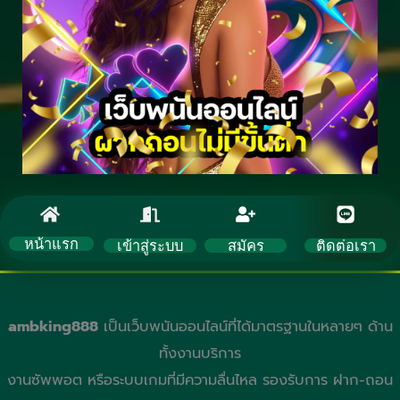
หน้าแรก
เข้าสู่ระบบ
สมัคร
ติดต่อเรา
ambking888
เป็นเว็บพนันออนไลน์ที่ได้มาตรฐานในหลายๆ ด้าน
ทั้งงานบริการ
งานซัพพอต หรือระบบเกมที่มีความลื่นไหล รองรับการ ฝาก-ถอน