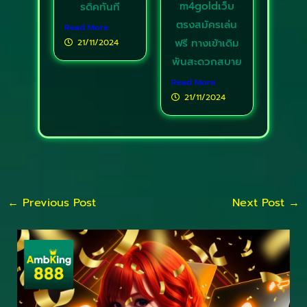
m4goldเว็บ
รดิคทันที
ตรงสมัครเล่น
Read More
ฟรี ทางเข้าเดิม
21/11/2024
พันสะดวกสบาย
Read More
21/11/2024
←
Previous Post
Next Post
→