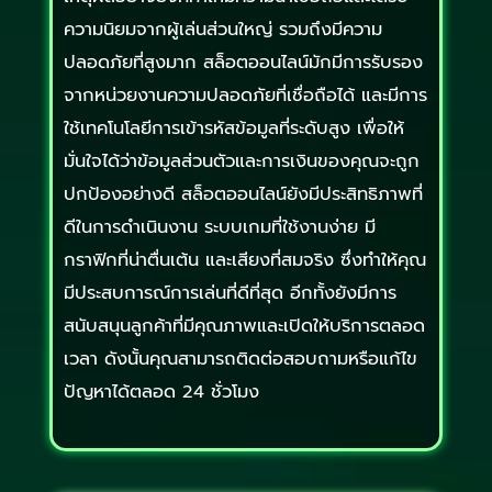
ความนิยมจากผู้เล่นส่วนใหญ่ รวมถึงมีความ
ปลอดภัยที่สูงมาก สล็อตออนไลน์มักมีการรับรอง
จากหน่วยงานความปลอดภัยที่เชื่อถือได้ และมีการ
ใช้เทคโนโลยีการเข้ารหัสข้อมูลที่ระดับสูง เพื่อให้
มั่นใจได้ว่าข้อมูลส่วนตัวและการเงินของคุณจะถูก
ปกป้องอย่างดี สล็อตออนไลน์ยังมีประสิทธิภาพที่
ดีในการดำเนินงาน ระบบเกมที่ใช้งานง่าย มี
กราฟิกที่น่าตื่นเต้น และเสียงที่สมจริง ซึ่งทำให้คุณ
มีประสบการณ์การเล่นที่ดีที่สุด อีกทั้งยังมีการ
สนับสนุนลูกค้าที่มีคุณภาพและเปิดให้บริการตลอด
เวลา ดังนั้นคุณสามารถติดต่อสอบถามหรือแก้ไข
ปัญหาได้ตลอด 24 ชั่วโมง