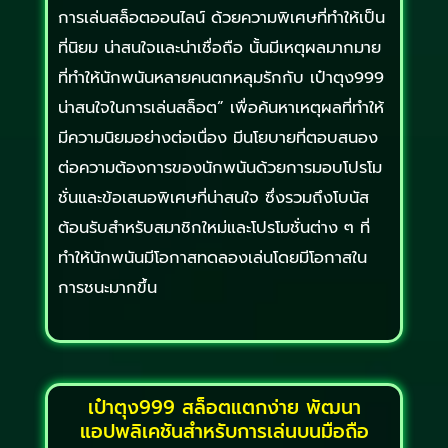
การเล่นสล็อตออนไลน์ ด้วยความพิเศษที่ทำให้เป็น
ที่นิยม น่าสนใจและน่าเชื่อถือ นั้นมีเหตุผลมากมาย
ที่ทำให้นักพนันหลายคนตกหลุมรักกับ เป๋าตุง999
น่าสนใจในการเล่นสล็อต” เพื่อค้นหาเหตุผลที่ทำให้
มีความนิยมอย่างต่อเนื่อง มีนโยบายที่ตอบสนอง
ต่อความต้องการของนักพนันด้วยการมอบโปรโม
ชั่นและข้อเสนอพิเศษที่น่าสนใจ ซึ่งรวมถึงโบนัส
ต้อนรับสำหรับสมาชิกใหม่และโปรโมชั่นต่าง ๆ ที่
ทำให้นักพนันมีโอกาสทดลองเล่นโดยมีโอกาสใน
การชนะมากขึ้น
เป๋าตุง999 สล็อตแตกง่าย พัฒนา
แอปพลิเคชันสำหรับการเล่นบนมือถือ